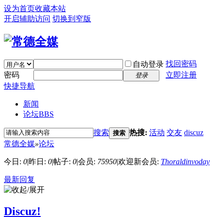
设为首页
收藏本站
开启辅助访问
切换到窄版
找回密码
自动登录
密码
立即注册
登录
快捷导航
新闻
论坛
BBS
搜索
热搜:
活动
交友
discuz
搜索
常德全媒
»
论坛
今日:
0
|
昨日:
0
|
帖子:
0
|
会员:
75950
|
欢迎新会员:
Thoraldinvoday
最新回复
Discuz!